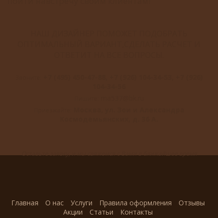
пойти навстречу своим клиентам!
НАШ ДИЗАЙНЕР ПОМОЖЕТ ПОДОБРАТЬ
ОПТИМАЛЬНЫЙ ВАРИАНТ,СДЕЛАТЬ РАСЧЕТ И
ОТВЕТИТ НА ВСЕ ВОПРОСЫ.
+7 (495) 450-47-88, +7 (926) 104-34-53, +7 (926)
Звоните:
104-34-56
ma537@bk.ru
Пишите:
Москва, ул. Зои и Александра
Приезжайте:
Космодемьянских, д. 36 А.
Оставьте заявку, и мы свяжемся с Вами в ближайшее время
Главная
О нас
Услуги
Правила оформления
Отзывы
Акции
Статьи
Контакты