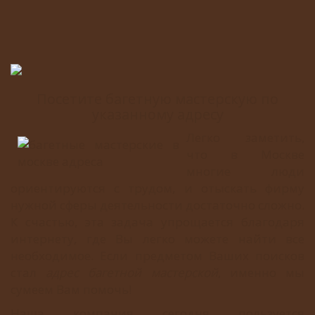
Посетите багетную мастерскую по
указанному адресу
Легко заметить,
что в Москве
многие люди
ориентируются с трудом, и отыскать фирму
нужной сферы деятельности достаточно сложно.
К счастью, эта задача упрощается благодаря
интернету, где Вы легко можете найти все
необходимое. Если предметом Ваших поисков
стал
адрес багетной мастерской
, именно мы
сумеем Вам помочь!
Наша компания сегодня пользуется