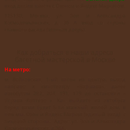
вход делим вместе с Озоном и Яндекс Маркетом.
125130, Москва, ул. Зои и Александра
Космодемьянских, д. 36 А вход со строны
главного фасада (зеленая дверь).
Как добраться в наши адреса
багетной мастерской в Москве
На метро:
м. Войковская, 1-ый вагон из центра, выход
направо к кинотеатру «Варшава», далее
автобусом 282, 204, 191, 179 до остановки «
Управа Коптево ». Как выйдете из автобуса
перед вами будет 5-ти этажный жилой дом, в
нем мы, Озон и Яндекс Маркет (единый вход) с
лицевой стороны. Адрес: ул. Зои и Александра
Космодемьянских, д.36А.