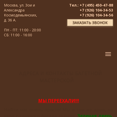
Москва, ул. Зои и
Тел.: +7 (495) 450-47-88
Александра
+7 (926) 104-34-53
Космодемьянских,
+7 (926) 104-34-56
д. 36 А.
ЗАКАЗАТЬ ЗВОНОК
ПН - ПТ: 11:00 - 20:00
СБ: 11:00 - 16:00
Tog
nav
АДРЕСА И КОНТАКТЫ БАГЕТНОЙ
МАСТЕРСКОЙ
МЫ ПЕРЕЕХАЛИ!!!
Найти нас очень просто! Мы в том же доме, но
вход с главного фасада здания.
Зеленая дверь
,