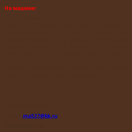
На машине:
От м. Войковская, поворот с моста на ул.
Космонавта Волкова, налево, далее до поворота
на ул. Б.Академическая, налево, далее после 1-го
светофора через 100 м поворот налево через
разделительную полосу во двор к Коптевским
Баням, далее за 5-эт. жилым домом направо ,
д.36А с лицевой стороны,
зеленая металлическая дверь (вход делим
вместе с Озоном и Яндекс Маркетом).
Тел.:
+7 (926) 104-34-53
+7 (926) 104-34-56
E-mail:
ma537@bk.ru
Режим работы: